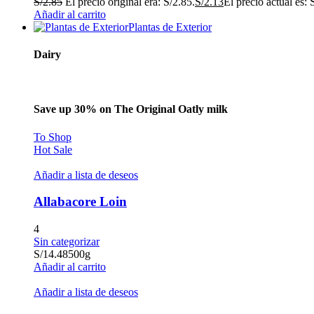
S/
2.85
El precio original era: S/2.85.
S/
2.13
El precio actual es: 
Añadir al carrito
Plantas de Exterior
Dairy
Save up 30% on The Original Oatly milk
To Shop
Hot Sale
Añadir a lista de deseos
Allabacore Loin
4
Sin categorizar
S/
14.48
500g
Añadir al carrito
Añadir a lista de deseos