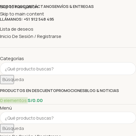
Skip to navigation
NOSOTROS
CONTÁCTANOS
ENVÍOS & ENTREGAS
Skip to main content
LLÁMANOS: +51 912 548 495
Lista de deseos
Inicio De Sesión / Registrarse
Categorías
Búsqueda
PRODUCTOS EN DESCUENTO
PROMOCIONES
BLOG & NOTICIAS
0
elementos
S/
0.00
Menú
Búsqueda