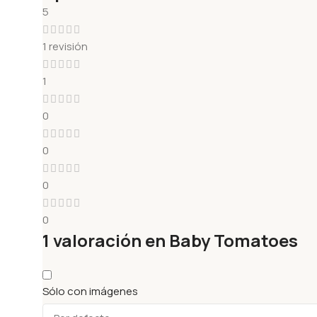
5
1 revisión
1
0
0
0
0
1 valoración en
Baby Tomatoes
Sólo con imágenes