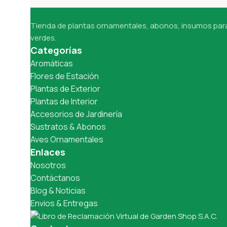
Tienda de plantas ornamentales, abonos, insumos para 
verdes.
Categorías
Aromáticas
Flores de Estación
Plantas de Exterior
Plantas de Interior
Accesorios de Jardinería
Sustratos & Abonos
Aves Ornamentales
Enlaces
Nosotros
Contáctanos
Blog & Noticias
Envios & Entregas