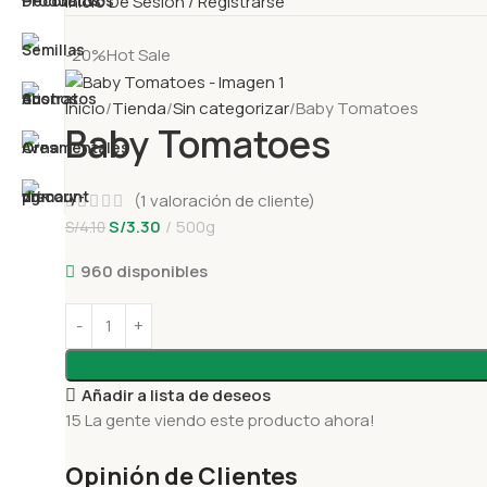
Inicio De Sesión / Registrarse
-20%
Hot Sale
Inicio
Tienda
Sin categorizar
Baby Tomatoes
Baby Tomatoes
(
1
valoración de cliente)
S/
3.30
500g
S/
4.10
960 disponibles
Añadir a lista de deseos
15
La gente viendo este producto ahora!
Opinión de Clientes