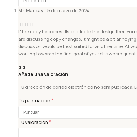
Mr. Mackay
–
5 de marzo de 2024
If the copy becomes distracting in the design then you
are discussing copy changes. It might be a bit annoying 
discussion would be best suited for another time. At wor
working towards the final goal of your site where quest
0
0
Añade una valoración
Tu dirección de correo electrónico no será publicada.
L
*
Tu puntuación
*
Tu valoración