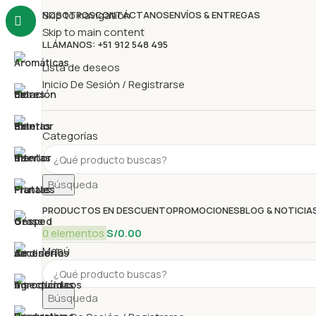
Skip to navigation
NOSOTROS
CONTÁCTANOS
ENVÍOS & ENTREGAS
Skip to main content
LLÁMANOS: +51 912 548 495
Lista de deseos
Inicio De Sesión / Registrarse
Categorías
Búsqueda
PRODUCTOS EN DESCUENTO
PROMOCIONES
BLOG & NOTICIA
0
elementos
S/
0.00
Menú
Búsqueda