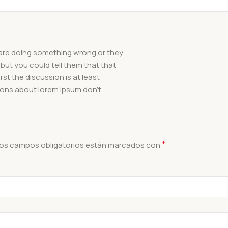
 are doing something wrong or they
but you could tell them that that
st the discussion is at least
ions about lorem ipsum don’t.
*
os campos obligatorios están marcados con