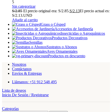
5
Sin categorizar
S/
2.85
El precio original era: S/2.85.
S/
2.13
El precio actual es:
S/2.13.
UND
Añadir al carrito
Grass o Césped
Accesorios de Jardinería
Insecticidas o Agroquímicos
Productos Decorativos
Semillas
Sustratos o Abonos
Aves Ornamentales
Productos en descuento
Nosotros
Contáctanos
Envíos & Entregas
Llámanos: +51 912 548 495
Lista de deseos
Inicio De Sesión / Registrarse
Categorías