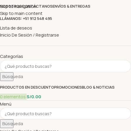
Skip to navigation
NOSOTROS
CONTÁCTANOS
ENVÍOS & ENTREGAS
Skip to main content
LLÁMANOS: +51 912 548 495
Lista de deseos
Inicio De Sesión / Registrarse
Categorías
Búsqueda
PRODUCTOS EN DESCUENTO
PROMOCIONES
BLOG & NOTICIAS
0
elementos
S/
0.00
Menú
Búsqueda