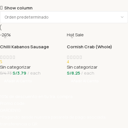
Show column
-20%
Hot Sale
Chilli Kabanos Sausage
Cornish Crab (Whole)
5
4
Sin categorizar
Sin categorizar
S/
3.79
each
S/
8.25
each
S/
4.73
Añadir Al Carrito
Añadir Al Carrito
10% de descuento en tu 1ra. compra
Promo code:
GARDEN10
*Pagando desde nuestra pasarela de pago asociada,
transferencia o QR.