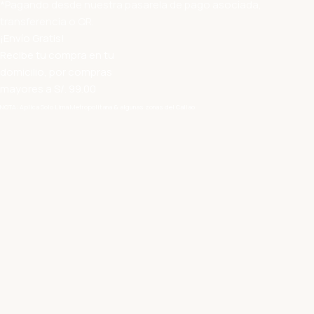
*Pagando desde nuestra pasarela de pago asociada,
transferencia o QR.
¡Envío Gratis!
Recibe tu compra en tu
domicilio, por compras
mayores a S/. 99.00
NOTA: Aplica Solo Lima Metropolitana & algunas zonas del Callao