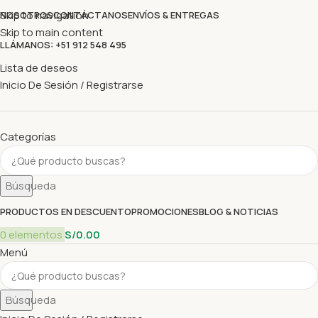
Skip to navigation
NOSOTROS
CONTÁCTANOS
ENVÍOS & ENTREGAS
Skip to main content
LLÁMANOS: +51 912 548 495
Lista de deseos
Inicio De Sesión / Registrarse
Categorías
Búsqueda
PRODUCTOS EN DESCUENTO
PROMOCIONES
BLOG & NOTICIAS
0
elementos
S/
0.00
Menú
Búsqueda