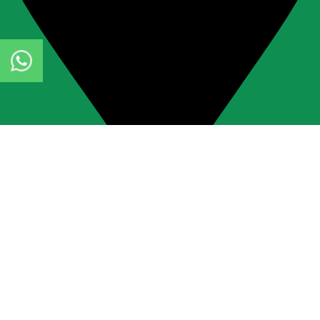
Calle Las Terrazas 160, Urb. Cusipata, Chaclacayo, Lima, Perú