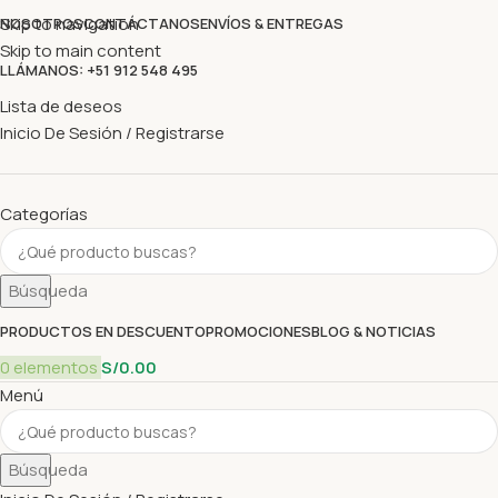
Skip to navigation
NOSOTROS
CONTÁCTANOS
ENVÍOS & ENTREGAS
Skip to main content
LLÁMANOS: +51 912 548 495
Lista de deseos
Inicio De Sesión / Registrarse
Categorías
Búsqueda
PRODUCTOS EN DESCUENTO
PROMOCIONES
BLOG & NOTICIAS
0
elementos
S/
0.00
Menú
Búsqueda