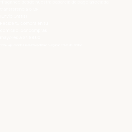
*Pagando desde nuestra pasarela de pago asociada,
transferencia o QR.
¡Envío Gratis!
Recibe tu compra en tu
domicilio, por compras
mayores a S/. 99.00
NOTA: Aplica Solo Lima Metropolitana & algunas zonas del Callao