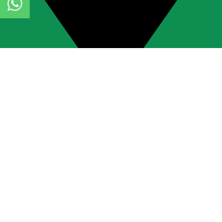
Calle Las Terrazas 160, Urb. Cusipata, Chaclacayo, Lima, Perú