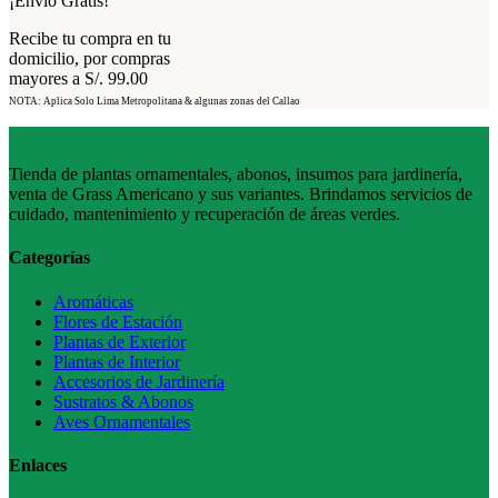
¡Envío Gratis!
Recibe tu compra en tu
domicilio, por compras
mayores a S/. 99.00
NOTA: Aplica Solo Lima Metropolitana & algunas zonas del Callao
Tienda de plantas ornamentales, abonos, insumos para jardinería,
venta de Grass Americano y sus variantes. Brindamos servicios de
cuidado, mantenimiento y recuperación de áreas verdes.
Categorías
Aromáticas
Flores de Estación
Plantas de Exterior
Plantas de Interior
Accesorios de Jardinería
Sustratos & Abonos
Aves Ornamentales
Enlaces