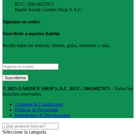
RUC: 20614027071
Razón Social: Garden Shop S.A.C.
Síguenos en redes:
Suscríbete a nuestro Boletín
Recibe todas las noticias, ofertas, guías, tutoriales y más.
© 2025 GARDEN SHOP S.A.C. RUC: 20614027071
- Todos los
derechos reservados.
Términos & Condiciones
Políticas de Privacidad
Reembolsos & Devoluciones
Seleccione la categoría